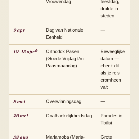
Vrouwendag
feestdag,
drukte in
steden
9 apr
Dag van Nationale
—
Eenheid
10–13 apr*
Orthodox Pasen
Beweeglijke
(Goede Vrijdag t/m
datum —
Paasmaandag)
check dit
als je reis
eromheen
valt
9 mei
Overwinningsdag
—
26 mei
Onafhankelijkheidsdag
Parades in
Tbilisi
28 aug
Mariamoba (Maria-
Grote