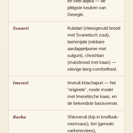
en veel adjika — de
pittigste keuken van
Georgië.
Svaneti
Kubdari (vleesgevuld brood
met Svanetisch zout),
tashmijabi (rekbare
aardappelpuree met
sulguni), chvishtari
(maïsbrood met kaas) —
stevige berg-comfortfood.
Imereti
Imeruli khachapuri — het
"originele", ronde model
met Imeretische kaas, en
de bekendste basisversie.
Racha
Shkmeruli (kip in knoflook-
roomsaus), lori (gerookt
varkensvlees),