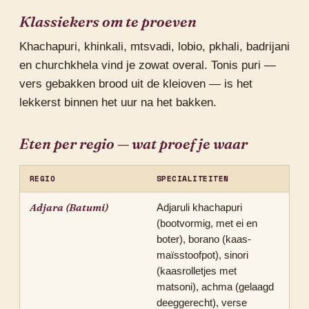
Klassiekers om te proeven
Khachapuri, khinkali, mtsvadi, lobio, pkhali, badrijani
en churchkhela vind je zowat overal. Tonis puri —
vers gebakken brood uit de kleioven — is het
lekkerst binnen het uur na het bakken.
Eten per regio — wat proef je waar
REGIO
SPECIALITEITEN
Adjara (Batumi)
Adjaruli khachapuri
(bootvormig, met ei en
boter), borano (kaas-
maïsstoofpot), sinori
(kaasrolletjes met
matsoni), achma (gelaagd
deeggerecht), verse