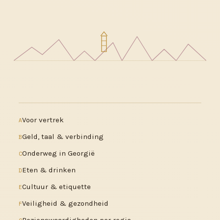
Voor vertrek
A
Geld, taal & verbinding
B
Onderweg in Georgië
C
Eten & drinken
D
Cultuur & etiquette
E
Veiligheid & gezondheid
F