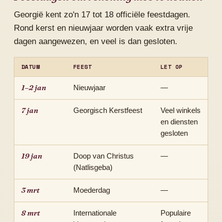
Georgië kent zo'n 17 tot 18 officiële feestdagen.
Rond kerst en nieuwjaar worden vaak extra vrije
dagen aangewezen, en veel is dan gesloten.
DATUM
FEEST
LET OP
1–2 jan
Nieuwjaar
—
7 jan
Georgisch Kerstfeest
Veel winkels
en diensten
gesloten
19 jan
Doop van Christus
—
(Natlisgeba)
3 mrt
Moederdag
—
8 mrt
Internationale
Populaire