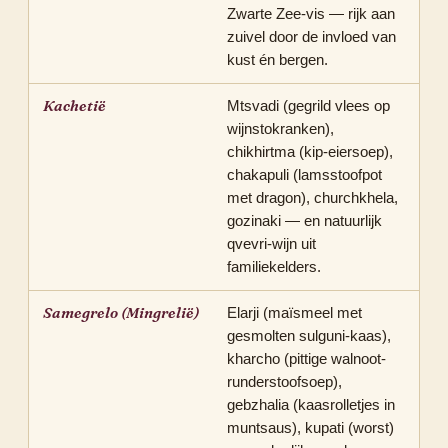
Zwarte Zee-vis — rijk aan
zuivel door de invloed van
kust én bergen.
Kachetië
Mtsvadi (gegrild vlees op
wijnstokranken),
chikhirtma (kip-eiersoep),
chakapuli (lamsstoofpot
met dragon), churchkhela,
gozinaki — en natuurlijk
qvevri-wijn uit
familiekelders.
Samegrelo (Mingrelië)
Elarji (maïsmeel met
gesmolten sulguni-kaas),
kharcho (pittige walnoot-
runderstoofsoep),
gebzhalia (kaasrolletjes in
muntsaus), kupati (worst)