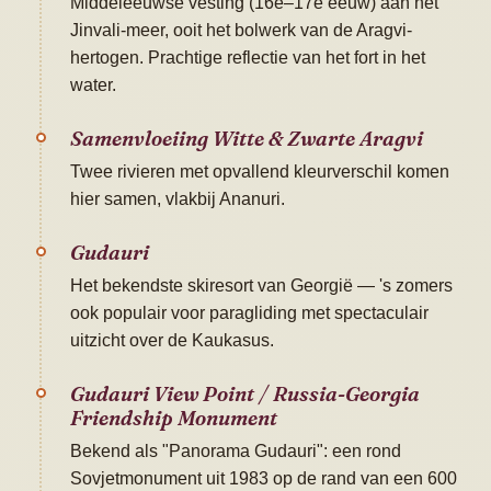
Middeleeuwse vesting (16e–17e eeuw) aan het
Jinvali-meer, ooit het bolwerk van de Aragvi-
hertogen. Prachtige reflectie van het fort in het
water.
Samenvloeiing Witte & Zwarte Aragvi
Twee rivieren met opvallend kleurverschil komen
hier samen, vlakbij Ananuri.
Gudauri
Het bekendste skiresort van Georgië — 's zomers
ook populair voor paragliding met spectaculair
uitzicht over de Kaukasus.
Gudauri View Point / Russia-Georgia
Friendship Monument
Bekend als "Panorama Gudauri": een rond
Sovjetmonument uit 1983 op de rand van een 600