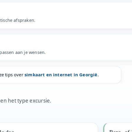
ktische afspraken.
npassen aan je wensen.
ze tips over
simkaart en internet in Georgië
.
 en het type excursie.
le dag
Berg- of 