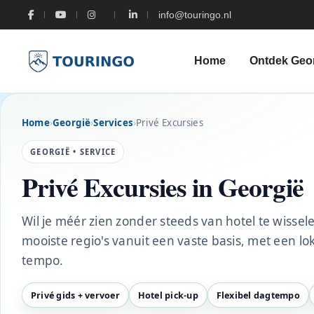
info@touringo.nl
Home
Ontdek Geo
Home
›
Georgië
›
Services
›
Privé Excursies
GEORGIË • SERVICE
Privé Excursies in Georgië
Wil je méér zien zonder steeds van hotel te wissel
mooiste regio's vanuit een vaste basis, met een lo
tempo.
Privé gids + vervoer
Hotel pick-up
Flexibel dagtempo