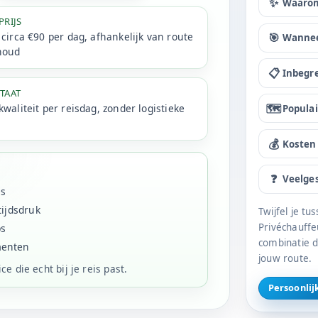
✨
Waarom
PRIJS
circa €90 per dag, afhankelijk van route
🎯
Wannee
houd
📋
Inbegr
TAAT
🗺️
waliteit per reisdag, zonder logistieke
Popula
s
💰
Kosten
❓
Veelge
es
tijdsdruk
Twijfel je tu
Privéchauffe
ps
combinatie 
menten
jouw route.
ce die echt bij je reis past.
Persoonlij