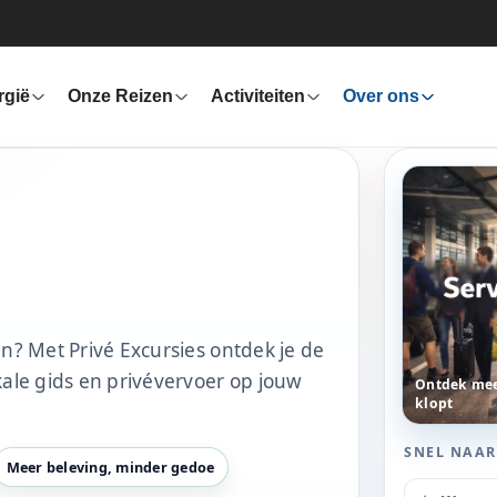
rgië
Onze Reizen
Activiteiten
Over ons
en? Met Privé Excursies ontdek je de
kale gids en privévervoer op jouw
Ontdek mee
klopt
SNEL NAAR
Meer beleving, minder gedoe