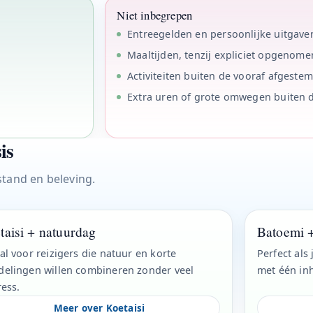
Niet inbegrepen
Entreegelden en persoonlijke uitgave
Maaltijden, tenzij expliciet opgenome
Activiteiten buiten de vooraf afgeste
Extra uren of grote omwegen buiten
is
stand en beleving.
taisi + natuurdag
Batoemi +
al voor reizigers die natuur en korte
Perfect als
elingen willen combineren zonder veel
met één inh
ress.
Meer over Koetaisi