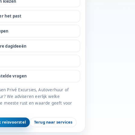
 kiezen
r het past
epen
ire dagideeën
stelde vragen
ssen Privé Excursies, Autoverhuur of
ur? We adviseren eerlijk welke
de meeste rust en waarde geeft voor
k reisvoorstel
Terug naar services