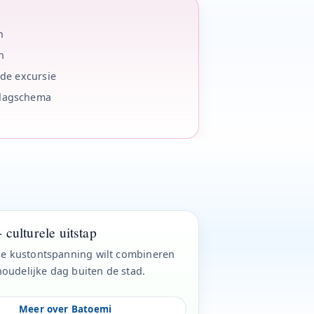
n
n
mde excursie
 dagschema
 culturele uitstap
 je kustontspanning wilt combineren
oudelijke dag buiten de stad.
Meer over Batoemi