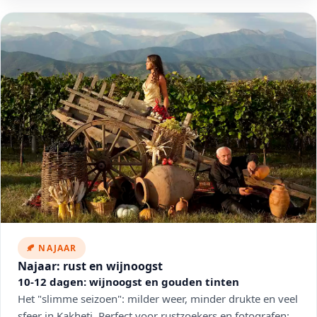
🍂 NAJAAR
Najaar: rust en wijnoogst
10-12 dagen: wijnoogst en gouden tinten
Het "slimme seizoen": milder weer, minder drukte en veel
sfeer in Kakheti. Perfect voor rustzoekers en fotografen: