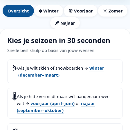
Overzicht
❄️ Winter
🌸 Voorjaar
☀️ Zomer
🍂 Najaar
Kies je seizoen in 30 seconden
Snelle beslishulp op basis van jouw wensen
⛷️
Als je wilt skiën of snowboarden →
winter
(december–maart)
🌡️
Als je hitte vermijdt maar wél aangenaam weer
wilt →
voorjaar (april–juni)
of
najaar
(september–oktober)