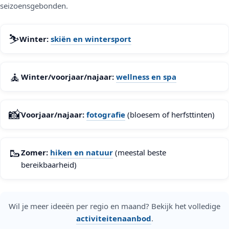
seizoensgebonden.
⛷️
Winter:
skiën en wintersport
🧘
Winter/voorjaar/najaar:
wellness en spa
📸
Voorjaar/najaar:
fotografie
(bloesem of herfsttinten)
🥾
Zomer:
hiken en natuur
(meestal beste
bereikbaarheid)
Wil je meer ideeën per regio en maand? Bekijk het volledige
activiteitenaanbod
.