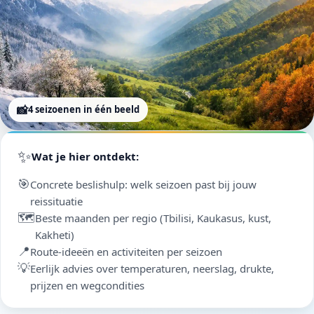
📸
4 seizoenen in één beeld
✨
Wat je hier ontdekt:
🎯
Concrete beslishulp: welk seizoen past bij jouw
reissituatie
🗺️
Beste maanden per regio (Tbilisi, Kaukasus, kust,
Kakheti)
📍
Route-ideeën en activiteiten per seizoen
💡
Eerlijk advies over temperaturen, neerslag, drukte,
prijzen en wegcondities