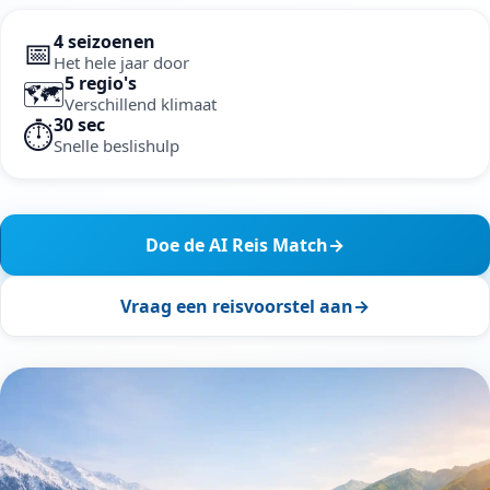
4 seizoenen
📅
Het hele jaar door
5 regio's
🗺️
Verschillend klimaat
30 sec
⏱️
Snelle beslishulp
Doe de AI Reis Match
→
Vraag een reisvoorstel aan
→