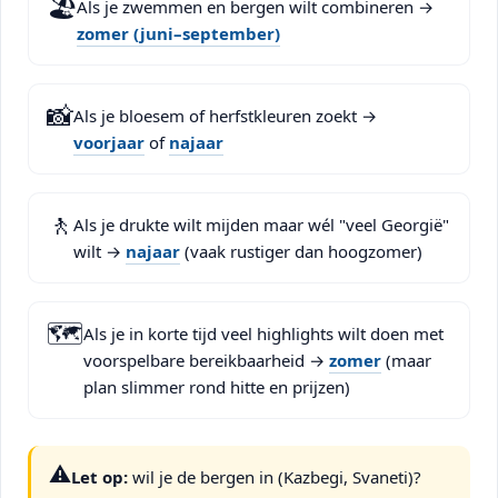
🏖️
Als je zwemmen en bergen wilt combineren →
zomer (juni–september)
📸
Als je bloesem of herfstkleuren zoekt →
voorjaar
of
najaar
🚶
Als je drukte wilt mijden maar wél "veel Georgië"
wilt →
najaar
(vaak rustiger dan hoogzomer)
🗺️
Als je in korte tijd veel highlights wilt doen met
voorspelbare bereikbaarheid →
zomer
(maar
plan slimmer rond hitte en prijzen)
⚠️
Let op:
wil je de bergen in (Kazbegi, Svaneti)?