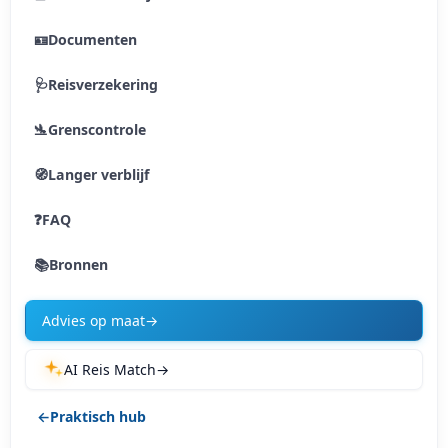
🪪
Documenten
🩺
Reisverzekering
🛬
Grenscontrole
🧭
Langer verblijf
❓
FAQ
📚
Bronnen
Advies op maat
→
AI Reis Match
→
←
Praktisch hub