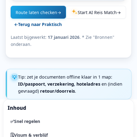
Route laten checken
→
Start AI Reis Match
→
←
Terug naar Praktisch
Laatst bijgewerkt:
17 januari 2026
. * Zie "Bronnen"
onderaan.
💡
Tip: zet je documenten offline klaar in 1 map:
ID/paspoort
,
verzekering
,
hoteladres
en (indien
gevraagd)
retour/doorreis
.
Inhoud
✅
Snel regelen
🗓
Visum & verblijf