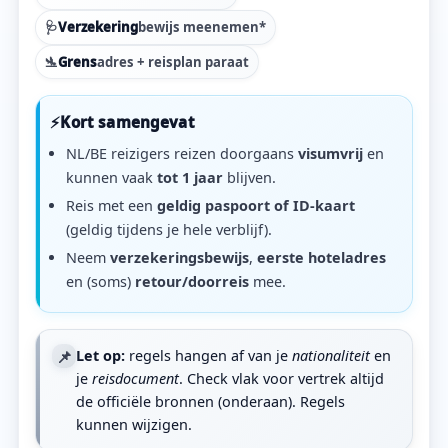
🩺
Verzekering
bewijs meenemen*
🛬
Grens
adres + reisplan paraat
⚡
Kort samengevat
NL/BE reizigers reizen doorgaans
visumvrij
en
kunnen vaak
tot 1 jaar
blijven.
Reis met een
geldig paspoort of ID-kaart
(geldig tijdens je hele verblijf).
Neem
verzekeringsbewijs
,
eerste hoteladres
en (soms)
retour/doorreis
mee.
📌
Let op:
regels hangen af van je
nationaliteit
en
je
reisdocument
. Check vlak voor vertrek altijd
de officiële bronnen (onderaan). Regels
kunnen wijzigen.