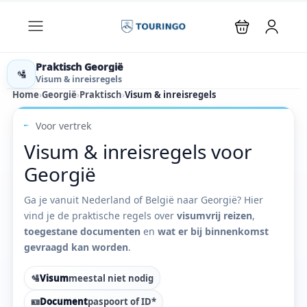
Praktisch Georgië
🛂
Visum & inreisregels
Home
›
Georgië
›
Praktisch
›
Visum & inreisregels
Voor vertrek
Visum & inreisregels voor
Georgië
Ga je vanuit Nederland of België naar Georgië? Hier
vind je de praktische regels over
visumvrij reizen
,
toegestane documenten
en
wat er bij binnenkomst
gevraagd kan worden
.
🛂
Visum
meestal niet nodig
🪪
Document
paspoort of ID*