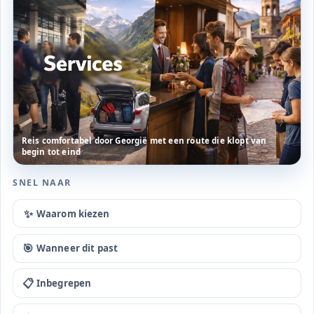
Reis comfortabel door Georgië met een route die klopt van
begin tot eind
SNEL NAAR
✨
Waarom kiezen
🎯
Wanneer dit past
📋
Inbegrepen