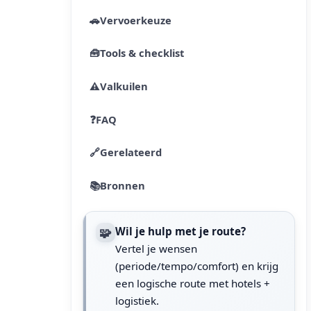
🚗
Vervoerkeuze
🧰
Tools & checklist
⚠️
Valkuilen
❓
FAQ
🔗
Gerelateerd
📚
Bronnen
🧩
Wil je hulp met je route?
Vertel je wensen
(periode/tempo/comfort) en krijg
een logische route met hotels +
logistiek.