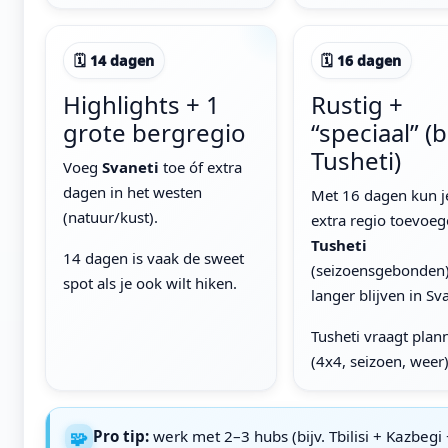
🗓 14 dagen
🗓 16 dagen
Highlights + 1
Rustig +
grote bergregio
“speciaal” (bi
Tusheti)
Voeg
Svaneti
toe óf extra
dagen in het westen
Met 16 dagen kun j
(natuur/kust).
extra regio toevoeg
Tusheti
14 dagen is vaak de sweet
(seizoensgebonden)
spot als je ook wilt hiken.
langer blijven in Sva
Tusheti vraagt plan
(4x4, seizoen, weer)
🧩
Pro tip:
werk met 2–3 hubs (bijv. Tbilisi + Kazbegi 