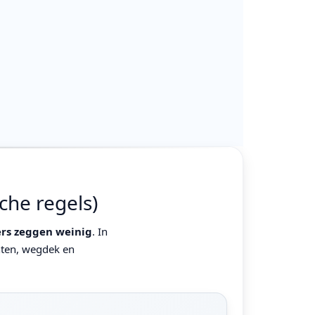
sche regels)
ers zeggen weinig
. In
hten, wegdek en