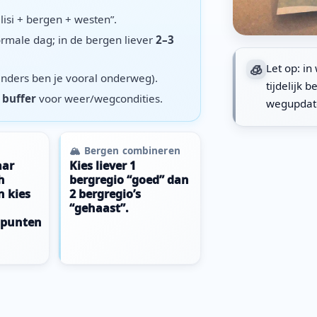
lisi + bergen + westen”.
rmale dag; in de bergen liever
2–3
🧊
Let op: i
nders ben je vooral onderweg).
tijdelijk 
n
buffer
voor weer/wegcondities.
wegupdate
🏔 Bergen combineren
aar
Kies liever 1
h
bergregio “goed” dan
n kies
2 bergregio’s
“gehaast”.
spunten