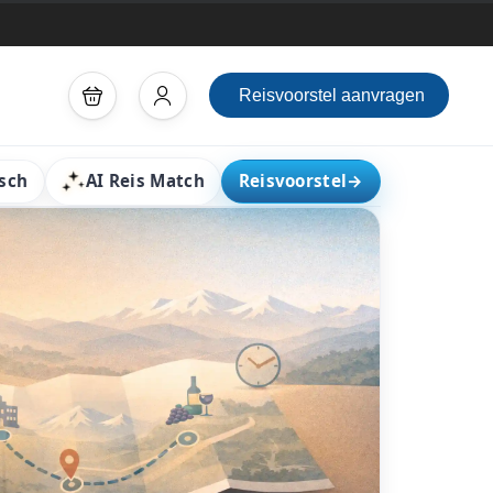
Reisvoorstel aanvragen
sch
AI Reis Match
Reisvoorstel
→