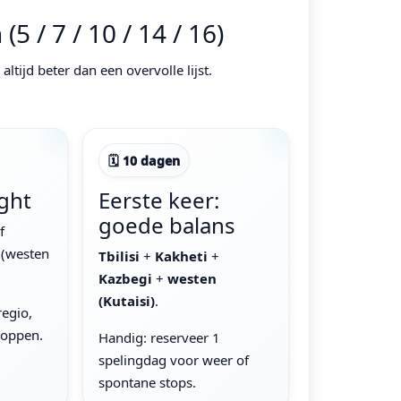
 / 7 / 10 / 14 / 16)
altijd beter dan een overvolle lijst.
🗓 10 dagen
ight
Eerste keer:
goede balans
f
(westen
Tbilisi
+
Kakheti
+
Kazbegi
+
westen
(Kutaisi)
.
egio,
roppen.
Handig: reserveer 1
spelingdag voor weer of
spontane stops.