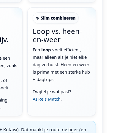
✨ Slim combineren
Loop vs. heen-
jv.
en-weer
Een
loop
voelt efficiënt,
maar alleen als je niet elke
e een
dag verhuist. Heen-en-weer
en, zoals
is prima met een sterke hub
+ dagtrips.
, of
neti.
Twijfel je wat past?
AI Reis Match
.
ning
.
+ Kutaisi). Dat maakt je route rustiger (en