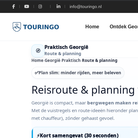
info@touringo.nl
Home
Ontdek Geo
Praktisch Georgië
🧭
Route & planning
Home
›
Georgië
›
Praktisch
›
Route & planning
✅
Plan slim: minder rijden, meer beleven
Reisroute & planning
Georgië is compact, maar
bergwegen maken rei
Met de vuistregels en route-ideeën hieronder plan j
met chauffeur), zónder gehaast gevoel.
⚡
Kort samengevat (30 seconden)