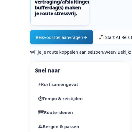
vertraging/afsluitingen:
bufferdag(s) maken
je route stressvrij.
Reisvoorstel aanvragen
→
Start AI Reis
Wil je je route koppelen aan seizoen/weer? Bekijk
Snel naar
⚡
Kort samengevat
⏱
Tempo & reistijden
🗺️
Route-ideeën
⛰️
Bergen & passen