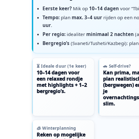
Eerste keer?
Mik op
10–14 dagen
voor “Tbi
Tempo:
plan
max. 3–4 uur
rijden op een no
uur
.
Per regio:
idealiter
minimaal 2 nachten
(a
Bergregio’s
(Svaneti/Tusheti/Kazbegi): pla
⏳ Ideale duur (1e keer)
🚗 Self-drive?
10–14 dagen voor
Kan prima, m
een relaxed rondje
plan realistisc
met highlights + 1–2
(bergwegen) e
bergregio’s.
je
overnachting
slim.
🧊 Winterplanning
Reken op mogelijke