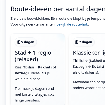
Route-ideeën per aantal dagen (5
Zie dit als bouwblokken. Eén route die klopt bij je tempo is 
Voor uitgewerkte varianten:
bekijk de route-hub
.
🗓 5 dagen
🗓 7 dagen
Stad + 1 regio
Klassieker l
(relaxed)
Tbilisi
→ (Kakheti o
Kazbegi) →
Kutaisi
Kies:
Tbilisi
+
Kakheti
óf
als uitvalsbasis).
Kazbegi
. Ideaal als je
weinig tijd hebt.
Maximaal één bergr
anders wordt het p
Tip: maak je dagen rond
met korte uitstapjes i.p.v.
lange transfers.