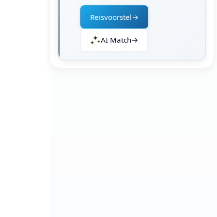
Reisvoorstel
→
AI Match
→