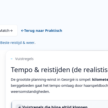
 Match
→
←
Terug naar Praktisch
:
Beste reistijd & weer
.
Vuistregels
Tempo & reistijden (de realisti
De grootste planning-winst in Georgië is simpel:
kilomet
berggebieden gaat het tempo omlaag door haarspeldboc
weersomstandigheden.
📌
Vuistregels die bijna altijd kloppen