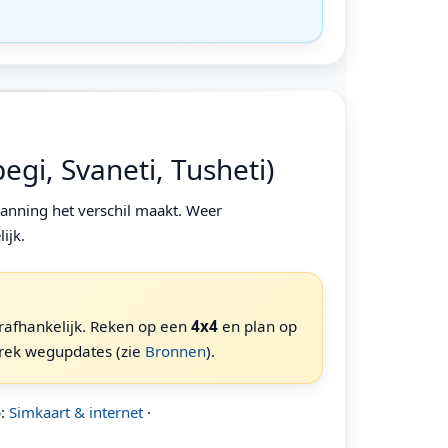
gi, Svaneti, Tusheti)
lanning het verschil maakt. Weer
ijk.
rafhankelijk. Reken op een
4x4
en plan op
trek wegupdates (zie
Bronnen
).
p:
Simkaart & internet
·