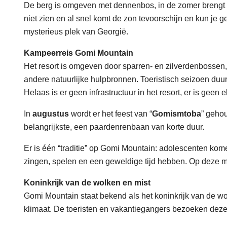
De berg is omgeven met dennenbos, in de zomer brengt my
niet zien en al snel komt de zon tevoorschijn en kun je g
mysterieus plek van Georgië.
Kampeerreis Gomi Mountain
Het resort is omgeven door sparren- en zilverdenbossen, 
andere natuurlijke hulpbronnen. Toeristisch seizoen duur
Helaas is er geen infrastructuur in het resort, er is geen e
In
augustus
wordt er het feest van “
Gomismtoba
” geho
belangrijkste, een paardenrenbaan van korte duur.
Er is één “traditie” op Gomi Mountain: adolescenten kom
zingen, spelen en een geweldige tijd hebben. Op deze
Koninkrijk van de wolken en mist
Gomi Mountain staat bekend als het koninkrijk van de wo
klimaat. De toeristen en vakantiegangers bezoeken dez