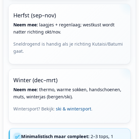
Herfst (sep–nov)
Neem mee:
laagjes + regenlaag; westkust wordt
natter richting okt/nov.
Sneldrogend is handig als je richting Kutaisi/Batumi
gaat.
Winter (dec–mrt)
Neem mee:
thermo, warme sokken, handschoenen,
muts, winterjas (bergen/ski).
Wintersport? Bekijk:
ski & wintersport
.
✅
Minimalistisch maar compleet:
2–3 tops, 1