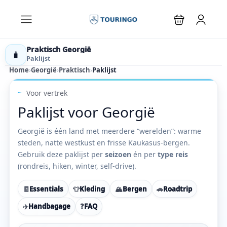
Praktisch Georgië
🧳
Paklijst
Home
›
Georgië
›
Praktisch
›
Paklijst
Voor vertrek
Paklijst voor Georgië
Georgië is één land met meerdere “werelden”: warme
steden, natte westkust en frisse Kaukasus-bergen.
Gebruik deze paklijst per
seizoen
én per
type reis
(rondreis, hiken, winter, self-drive).
🧾
Essentials
👕
Kleding
🏔
Bergen
🚗
Roadtrip
✈️
Handbagage
❓
FAQ