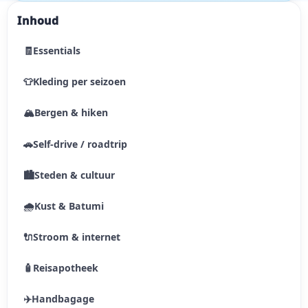
Inhoud
🧾
Essentials
👕
Kleding per seizoen
🏔
Bergen & hiken
🚗
Self-drive / roadtrip
🏙
Steden & cultuur
🌧
Kust & Batumi
🔌
Stroom & internet
🧴
Reisapotheek
✈️
Handbagage