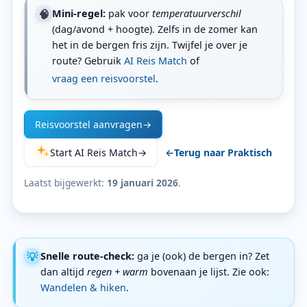
🧠
Mini-regel:
pak voor
temperatuurverschil
(dag/avond + hoogte). Zelfs in de zomer kan
het in de bergen fris zijn. Twijfel je over je
route? Gebruik
AI Reis Match
of
vraag een reisvoorstel
.
Reisvoorstel aanvragen
→
Start AI Reis Match
→
←
Terug naar Praktisch
Laatst bijgewerkt:
19 januari 2026
.
💡
Snelle route-check:
ga je (ook) de bergen in? Zet
dan altijd
regen + warm
bovenaan je lijst. Zie ook:
Wandelen & hiken
.