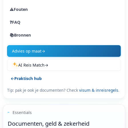
⚠️
Fouten
❓
FAQ
📚
Bronnen
Advies op maat
→
AI Reis Match
→
←
Praktisch hub
Tip: pak je ook je documenten? Check
visum & inreisregels
.
Essentials
Documenten, geld & zekerheid