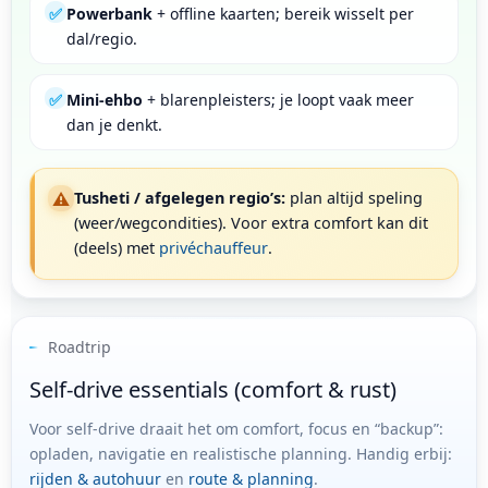
✅
Powerbank
+ offline kaarten; bereik wisselt per
dal/regio.
✅
Mini-ehbo
+ blarenpleisters; je loopt vaak meer
dan je denkt.
⚠️
Tusheti / afgelegen regio’s:
plan altijd speling
(weer/wegcondities). Voor extra comfort kan dit
(deels) met
privéchauffeur
.
Roadtrip
Self-drive essentials (comfort & rust)
Voor self-drive draait het om comfort, focus en “backup”:
opladen, navigatie en realistische planning. Handig erbij:
rijden & autohuur
en
route & planning
.