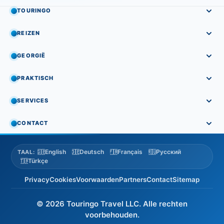
TOURINGO
REIZEN
GEORGIË
PRAKTISCH
SERVICES
CONTACT
English
Deutsch
Français
Русский
🇬🇧
🇩🇪
🇫🇷
🇷🇺
TAAL:
Türkçe
🇹🇷
Privacy
Cookies
Voorwaarden
Partners
Contact
Sitemap
© 2026 Touringo Travel LLC. Alle rechten
voorbehouden.