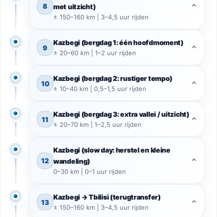
8
⌃
met uitzicht)
± 150–160 km | 3–4,5 uur rijden
Kazbegi (bergdag 1: één hoofdmoment)
9
⌃
± 20–60 km | 1–2 uur rijden
Kazbegi (bergdag 2: rustiger tempo)
10
⌃
± 10–40 km | 0,5–1,5 uur rijden
Kazbegi (bergdag 3: extra vallei / uitzicht)
11
⌃
± 20–70 km | 1–2,5 uur rijden
Kazbegi (slow day: herstel en kleine
12
⌃
wandeling)
0–30 km | 0–1 uur rijden
Kazbegi → Tbilisi (terugtransfer)
13
⌃
± 150–160 km | 3–4,5 uur rijden