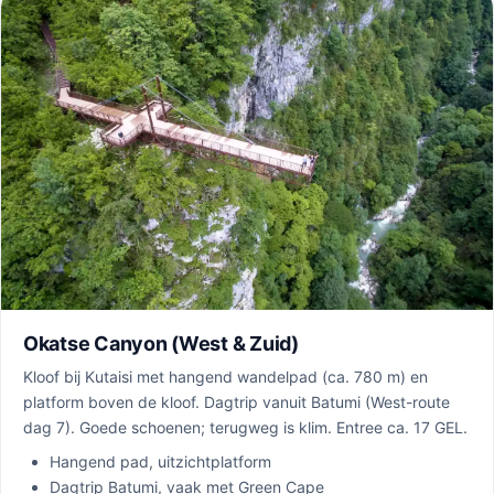
Okatse Canyon (West & Zuid)
Kloof bij Kutaisi met hangend wandelpad (ca. 780 m) en
platform boven de kloof. Dagtrip vanuit Batumi (West-route
dag 7). Goede schoenen; terugweg is klim. Entree ca. 17 GEL.
Hangend pad, uitzichtplatform
Dagtrip Batumi, vaak met Green Cape