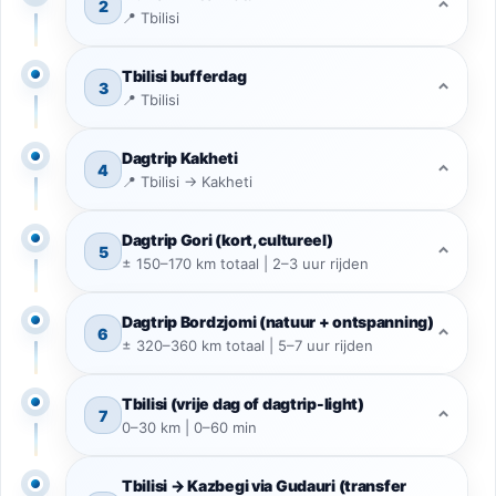
2
⌃
📍 Tbilisi
Tbilisi bufferdag
3
⌃
📍 Tbilisi
Dagtrip Kakheti
4
⌃
📍 Tbilisi → Kakheti
Dagtrip Gori (kort, cultureel)
5
⌃
± 150–170 km totaal | 2–3 uur rijden
Dagtrip Bordzjomi (natuur + ontspanning)
6
⌃
± 320–360 km totaal | 5–7 uur rijden
Tbilisi (vrije dag of dagtrip-light)
7
⌃
0–30 km | 0–60 min
Tbilisi → Kazbegi via Gudauri (transfer