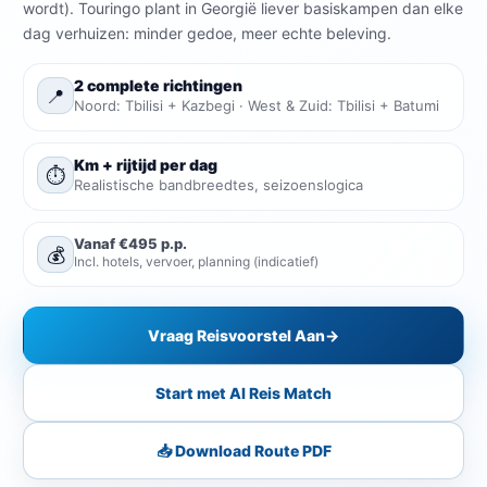
wordt). Touringo plant in Georgië liever basiskampen dan elke
dag verhuizen: minder gedoe, meer echte beleving.
2 complete richtingen
📍
Noord: Tbilisi + Kazbegi · West & Zuid: Tbilisi + Batumi
Km + rijtijd per dag
⏱️
Realistische bandbreedtes, seizoenslogica
Vanaf €495 p.p.
💰
Incl. hotels, vervoer, planning (indicatief)
Vraag Reisvoorstel Aan
→
Start met AI Reis Match
📥 Download Route PDF