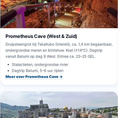
Prometheus Cave (West & Zuid)
Druipsteengrot bij Tskaltubo (Imereti), ca. 1,4 km begaanbaar,
ondergrondse meren en lichtshow. Koel (±14°C). Dagtrip
vanuit Batumi op dag 9 West. Entree ca. 23–25 GEL.
Stalactieten, ondergrondse rivier
Dagtrip Batumi, 5–6 uur rijden
Meer over Prometheus Cave →
Klaar om te starten?
Vraag een gratis reisvoorstel aan
Reisvoorstel