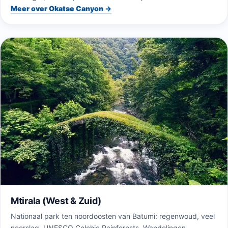
Meer over Okatse Canyon →
Mtirala (West & Zuid)
Nationaal park ten noordoosten van Batumi: regenwoud, veel
neerslag, UNESCO Colchic Rainforests. Wandelingen,