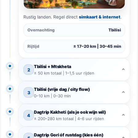
Rustig landen. Regel direct
simkaart & internet
.
Overnachting
Tbilisi
Rijtijd
± 17–20 km | 30–45 min
Tbilisi + Mtskheta
2
⌃
± 50 km totaal | 1–1,5 uur rijden
Tbilisi (vrije dag / city flow)
3
⌃
0–10 km | 0–30 min
Dagtrip Kakheti (als je ook wijn wil)
4
⌃
± 200–280 km totaal | 4–6 uur rijden
Dagtrip Gori óf rustdag (kies één)