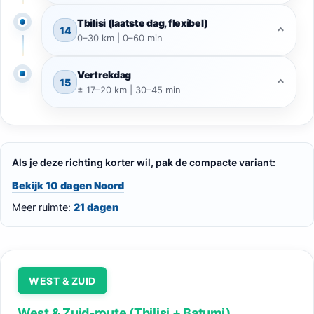
Tbilisi (laatste dag, flexibel)
14
⌃
0–30 km | 0–60 min
Vertrekdag
15
⌃
± 17–20 km | 30–45 min
Als je deze richting korter wil, pak de compacte variant:
Bekijk 10 dagen Noord
Meer ruimte:
21 dagen
WEST & ZUID
West & Zuid-route (Tbilisi + Batumi)