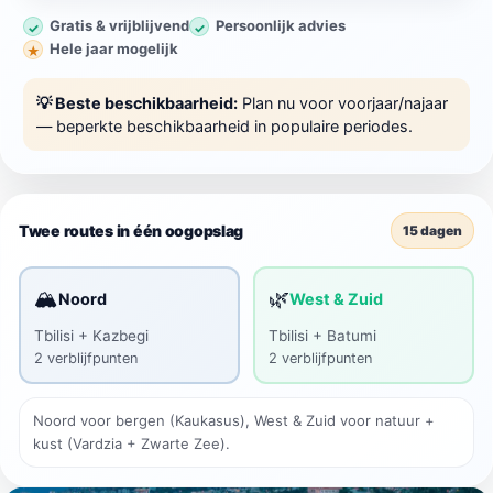
Gratis & vrijblijvend
Persoonlijk advies
✓
✓
Hele jaar mogelijk
★
💡 Beste beschikbaarheid:
Plan nu voor
voorjaar/najaar
— beperkte beschikbaarheid in populaire periodes.
Twee routes in één oogopslag
15 dagen
🏔️
🌿
Noord
West & Zuid
Tbilisi + Kazbegi
Tbilisi + Batumi
2 verblijfpunten
2 verblijfpunten
Noord voor bergen (Kaukasus), West & Zuid voor natuur +
kust (Vardzia + Zwarte Zee).