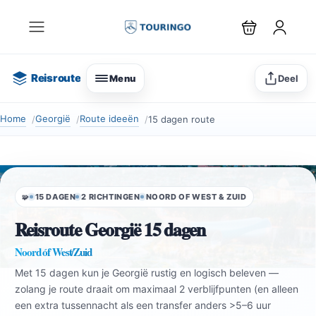
Reisroute
Menu
Deel
Home
Georgië
Route ideeën
15 dagen route
15 DAGEN
2 RICHTINGEN
NOORD OF WEST & ZUID
🧩
Reisroute Georgië 15 dagen
Noord óf West/Zuid
Met 15 dagen kun je Georgië rustig en logisch beleven —
zolang je route draait om maximaal 2 verblijfpunten (en alleen
een extra tussennacht als een transfer anders >5–6 uur