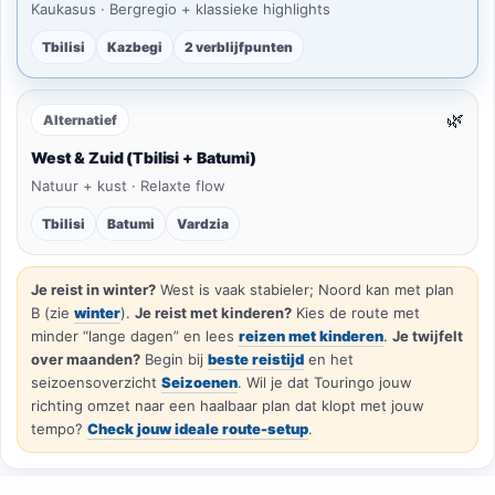
Kaukasus · Bergregio + klassieke highlights
Tbilisi
Kazbegi
2 verblijfpunten
🌿
Alternatief
West & Zuid (Tbilisi + Batumi)
Natuur + kust · Relaxte flow
Tbilisi
Batumi
Vardzia
Je reist in winter?
West is vaak stabieler; Noord kan met plan
B (zie
winter
).
Je reist met kinderen?
Kies de route met
minder “lange dagen” en lees
reizen met kinderen
.
Je twijfelt
over maanden?
Begin bij
beste reistijd
en het
seizoensoverzicht
Seizoenen
. Wil je dat Touringo jouw
richting omzet naar een haalbaar plan dat klopt met jouw
tempo?
Check jouw ideale route-setup
.