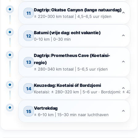
Dagtrip: Okatse Canyon (lange natuurdag)
11
⌃
± 220–300 km totaal | 4,5–6,5 uur rijden
Batumi (vrije dag: echt vakantie)
12
⌃
0–10 km | 0–30 min
Dagtrip: Prometheus Cave (Koetaisi-
13
⌃
regio)
± 280–340 km totaal | 5–6,5 uur rijden
Keuzedag: Koetaisi óf Bordzjomi
14
⌃
Koetaisi: ± 280–320 km | 5–6 uur · Bordzjomi: ± 420–
Vertrekdag
15
⌃
± 6–10 km | 15–30 min naar luchthaven