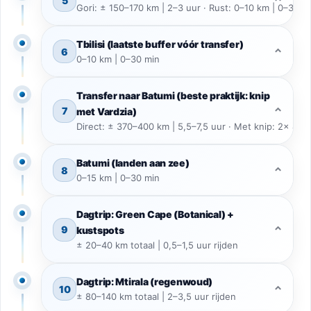
5
⌃
Gori: ± 150–170 km | 2–3 uur · Rust: 0–10 km | 0–30 m
Tbilisi (laatste buffer vóór transfer)
6
⌃
0–10 km | 0–30 min
Transfer naar Batumi (beste praktijk: knip
7
⌃
met Vardzia)
Direct: ± 370–400 km | 5,5–7,5 uur · Met knip: 2× 4–6
Batumi (landen aan zee)
8
⌃
0–15 km | 0–30 min
Dagtrip: Green Cape (Botanical) +
9
⌃
kustspots
± 20–40 km totaal | 0,5–1,5 uur rijden
Dagtrip: Mtirala (regenwoud)
10
⌃
± 80–140 km totaal | 2–3,5 uur rijden