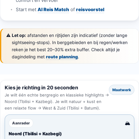
comfort en vervoer
Start met
AI Reis Match
of
reisvoorstel
⚠️
Let op:
afstanden en rijtijden zijn indicatief (zonder lange
sightseeing-stops). In berggebieden en bij regen/werken
reken je het best 20–30% extra buffer. Check altijd je
dagindeling met
route planning
.
Kies je richting in 20 seconden
Maatwerk
Je wilt één echte bergregio en klassieke highlights →
Noord (Tbilisi + Kazbegi). Je wilt natuur + kust en
een relaxte flow → West & Zuid (Tbilisi + Batumi).
🏔️
Aanrader
Noord (Tbilisi + Kazbegi)